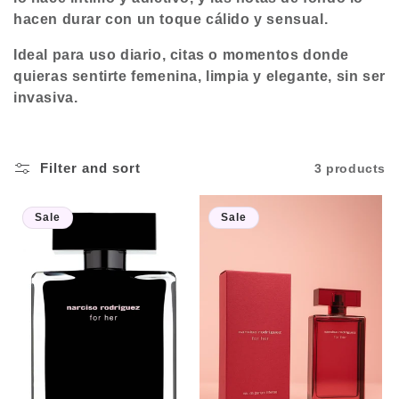
t
hacen durar con un toque cálido y sensual.
i
Ideal para uso diario, citas o momentos donde
o
quieras sentirte femenina, limpia y elegante, sin ser
invasiva.
n
:
Filter and sort
3 products
Sale
Sale