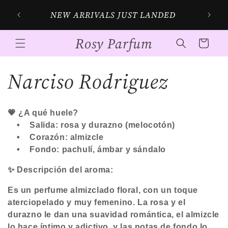
Skip to
NEW ARRIVALS JUST LANDED
content
Rosy Parfum
Cart
C
Narciso Rodriguez
o
💗 ¿A qué huele?
l
•
Salida:
rosa y durazno (melocotón)
•
Corazón:
almizcle
l
•
Fondo:
pachulí, ámbar y sándalo
✨
Descripción del aroma:
e
Es un perfume almizclado floral, con un toque
c
aterciopelado y muy femenino. La rosa y el
durazno le dan una suavidad romántica, el almizcle
lo hace íntimo y adictivo, y las notas de fondo lo