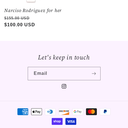
Narciso Rodriguez for her
Regular
Sale
$155.00 USD
price
$100.00 USD
price
Let's keep in touch
Email
Instagram
Payment
methods