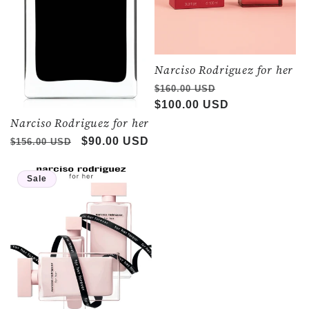
Narciso Rodriguez for her
Regular
Sale
$160.00 USD
price
$100.00 USD
price
Narciso Rodriguez for her
Regular
Sale
$90.00 USD
$156.00 USD
price
price
Sale