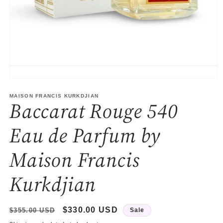
Open
media
1
MAISON FRANCIS KURKDJIAN
Baccarat Rouge 540
in
modal
Eau de Parfum by
Maison Francis
Kurkdjian
Regular
Sale
$330.00 USD
$355.00 USD
Sale
price
price