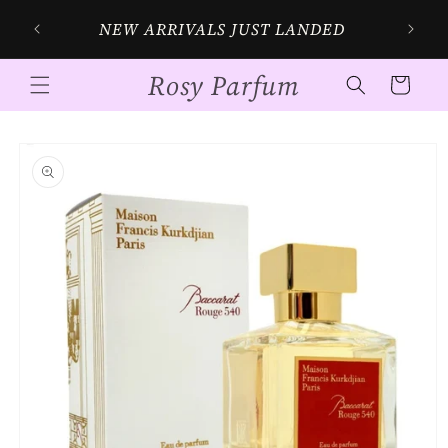
Skip to
NEW ARRIVALS JUST LANDED
content
Rosy Parfum
Cart
Skip to
product
information