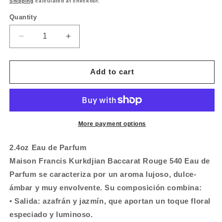
Shipping
calculated at checkout.
Quantity
Quantity
Decrease
Increase
quantity
quantity
for
for
Baccarat
Baccarat
Add to cart
Rouge
Rouge
540
540
Eau
Eau
de
de
Parfum
Parfum
More payment options
by
by
Maison
Maison
2.4oz Eau de Parfum
Francis
Francis
Maison Francis Kurkdjian Baccarat Rouge 540 Eau de
Kurkdjian
Kurkdjian
Parfum se caracteriza por un aroma lujoso, dulce-
ámbar y muy envolvente. Su composición combina:
• Salida: azafrán y jazmín, que aportan un toque floral
especiado y luminoso.