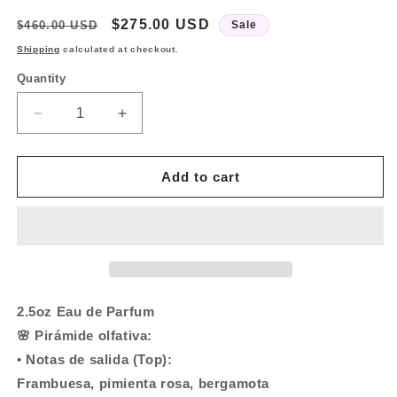
Regular
Sale
$275.00 USD
$460.00 USD
Sale
price
price
Shipping
calculated at checkout.
Quantity
Quantity
Decrease
Increase
quantity
quantity
for
for
Eladaria
Eladaria
Add to cart
by
by
CREED
CREED
2.5oz Eau de Parfum
🌸 Pirámide olfativa:
• Notas de salida (Top):
Frambuesa, pimienta rosa, bergamota