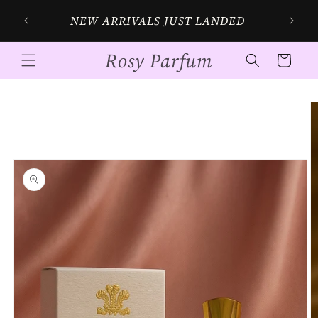
Skip to
SIG
NEW ARRIVALS JUST LANDED
content
Rosy Parfum
Cart
Skip to
product
information