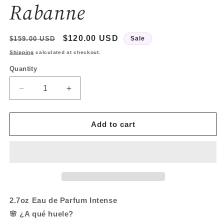
Rabanne
Regular
Sale
$120.00 USD
$159.00 USD
Sale
price
price
Shipping
calculated at checkout.
Quantity
Quantity
Decrease
Increase
quantity
quantity
for
for
Fame
Fame
Add to cart
Intense
Intense
by
by
Paco
Paco
Rabanne
Rabanne
2.7oz Eau de Parfum Intense
🌸 ¿A qué huele?