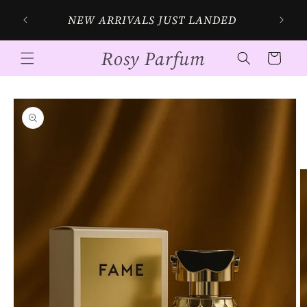
Skip to
NEW ARRIVALS JUST LANDED
content
Rosy Parfum
Cart
Skip to
product
information