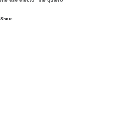
ene ese efecto “me quiero
Share