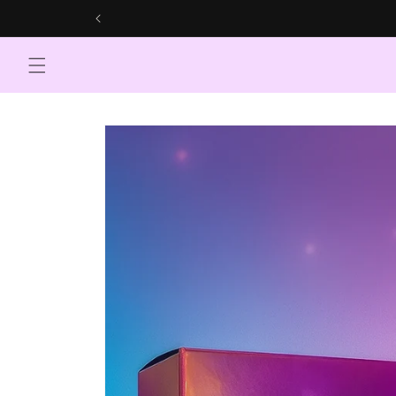
Skip to
content
Skip to
product
information