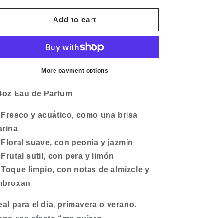
for
for
MOSCHINO
MOSCHINO
Add to cart
TOY
TOY
2
2
PEARL
PEARL
More payment options
4oz Eau de Parfum
 Fresco y acuático, como una brisa
rina
 Floral suave, con peonía y jazmín
 Frutal sutil, con pera y limón
 Toque limpio, con notas de almizcle y
mbroxan
eal para el día, primavera o verano.