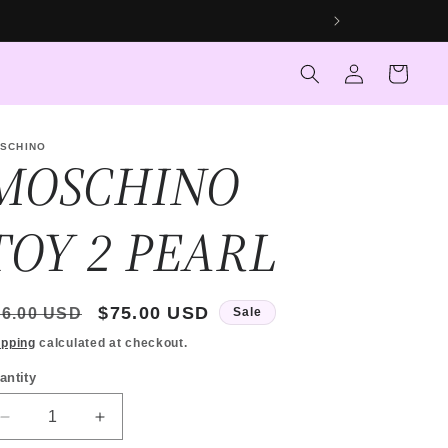
Log
Cart
in
SCHINO
MOSCHINO
TOY 2 PEARL
egular
Sale
$75.00 USD
96.00 USD
Sale
rice
price
ipping
calculated at checkout.
antity
antity
Decrease
Increase
quantity
quantity