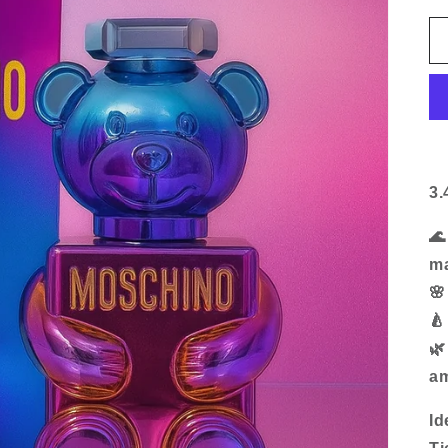
3.
🌊
ma
🌸
🍐
🌿
a
Id